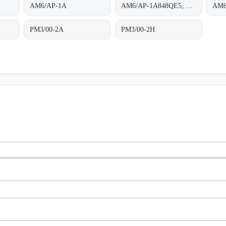
AM6/AP-1A
AM6/AP-1A848QE5, housing completely threaded
AM6
PM3/00-2A
PM3/00-2H