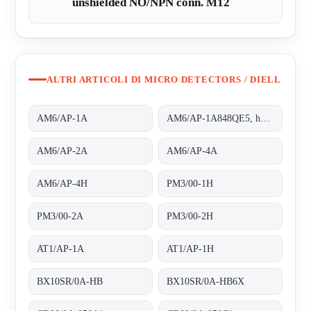
unshielded NO/NPN conn. M12
ALTRI ARTICOLI DI MICRO DETECTORS / DIELL
AM6/AP-1A
AM6/AP-1A848QE5, housing completely threaded
AM6/AP-2A
AM6/AP-4A
AM6/AP-4H
PM3/00-1H
PM3/00-2A
PM3/00-2H
AT1/AP-1A
AT1/AP-1H
BX10SR/0A-HB
BX10SR/0A-HB6X