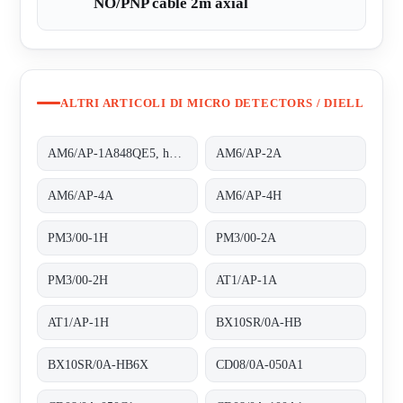
NO/PNP cable 2m axial
ALTRI ARTICOLI DI MICRO DETECTORS / DIELL
AM6/AP-1A848QE5, housing completely threaded
AM6/AP-2A
AM6/AP-4A
AM6/AP-4H
PM3/00-1H
PM3/00-2A
PM3/00-2H
AT1/AP-1A
AT1/AP-1H
BX10SR/0A-HB
BX10SR/0A-HB6X
CD08/0A-050A1