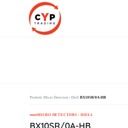
CYP Trading
Professionelle Ersatzteilbeschaffung
Prodotti
Micro Detectors / Diell
BX10SR/0A-HB
›
›
MICRO DETECTORS / DIELL
BX10SR/0A-HB