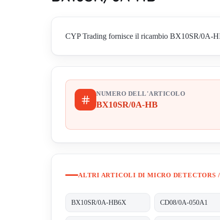
CYP Trading fornisce il ricambio BX10SR/0A-HB di 
NUMERO DELL'ARTICOLO
BX10SR/0A-HB
ALTRI ARTICOLI DI MICRO DETECTORS /
BX10SR/0A-HB6X
CD08/0A-050A1