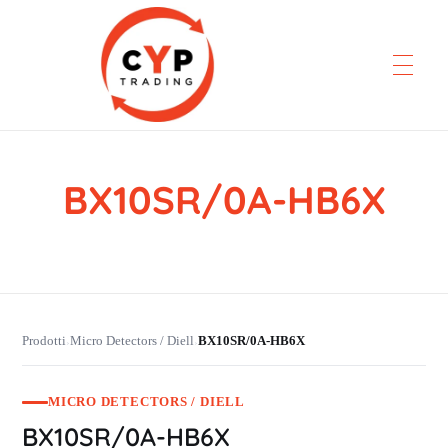
BX10SR/0A-HB6X
CYP Trading
Professionelle Ersatzteilbeschaffung
Prodotti
Micro Detectors / Diell
BX10SR/0A-HB6X
›
›
MICRO DETECTORS / DIELL
BX10SR/0A-HB6X