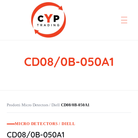
CD08/0B-050A1
CYP Trading
Professionelle Ersatzteilbeschaffung
Prodotti
Micro Detectors / Diell
CD08/0B-050A1
›
›
MICRO DETECTORS / DIELL
CD08/0B-050A1