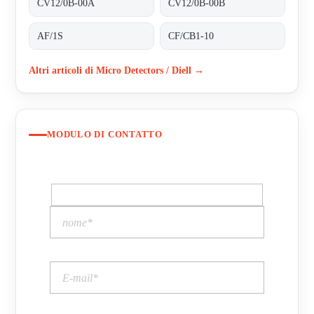
CV12/0B-00A
CV12/0B-00B
AF/1S
CF/CB1-10
Altri articoli di Micro Detectors / Diell →
MODULO DI CONTATTO