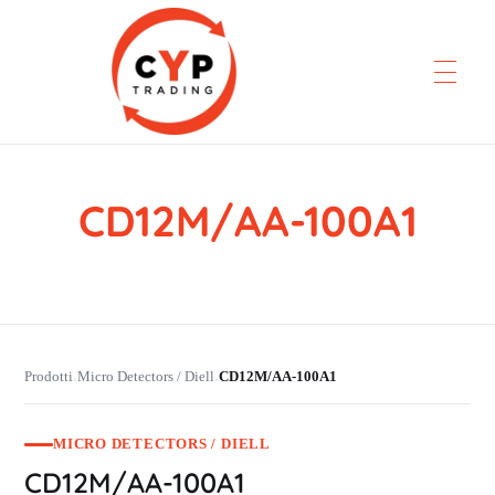
CD12M/AA-100A1
CYP Trading
Professionelle Ersatzteilbeschaffung
Prodotti
Micro Detectors / Diell
CD12M/AA-100A1
›
›
MICRO DETECTORS / DIELL
CD12M/AA-100A1