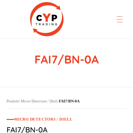
FAI7/BN-0A
CYP Trading
Professionelle Ersatzteilbeschaffung
Prodotti
Micro Detectors / Diell
FAI7/BN-0A
›
›
MICRO DETECTORS / DIELL
FAI7/BN-0A