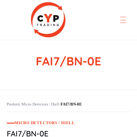
FAI7/BN-0E
CYP Trading
Professionelle Ersatzteilbeschaffung
Prodotti
Micro Detectors / Diell
FAI7/BN-0E
›
›
MICRO DETECTORS / DIELL
FAI7/BN-0E