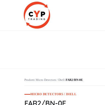
CYP Trading
Professionelle Ersatzteilbeschaffung
Prodotti
Micro Detectors / Diell
FAR2/BN-0E
›
›
MICRO DETECTORS / DIELL
FAR2/BN-0E