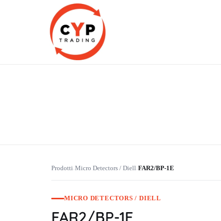
CYP Trading
Professionelle Ersatzteilbeschaffung
Prodotti
Micro Detectors / Diell
FAR2/BP-1E
›
›
MICRO DETECTORS / DIELL
FAR2/BP-1E