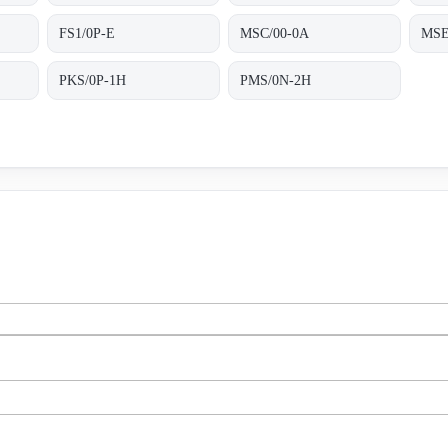
FS1/0P-E
MSC/00-0A
MSE
PKS/0P-1H
PMS/0N-2H