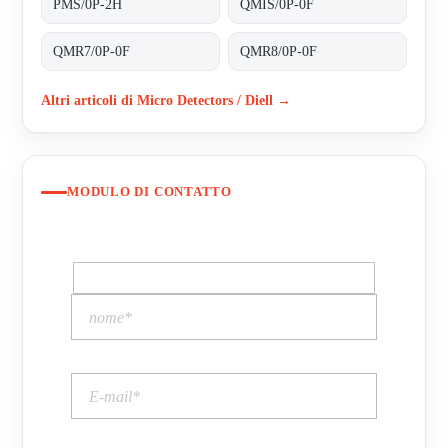
PMS/0P-2H
QMIS/0P-0F
QMR7/0P-0F
QMR8/0P-0F
Altri articoli di Micro Detectors / Diell →
MODULO DI CONTATTO