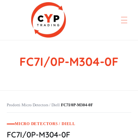
FC7I/0P-M304-0F
CYP Trading
Professionelle Ersatzteilbeschaffung
Prodotti
Micro Detectors / Diell
FC7I/0P-M304-0F
›
›
MICRO DETECTORS / DIELL
FC7I/0P-M304-0F