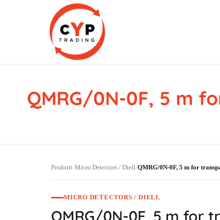
QMRG/0N-0F, 5 m for
CYP Trading
Professionelle Ersatzteilbeschaffung
Prodotti
Micro Detectors / Diell
QMRG/0N-0F, 5 m for transpa
›
›
MICRO DETECTORS / DIELL
QMRG/0N-0F, 5 m for tr