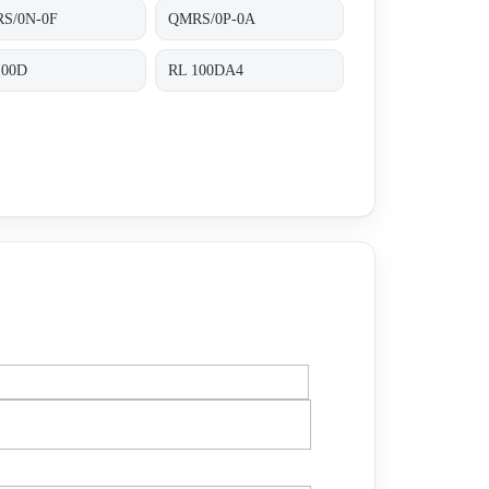
S/0N-0F
QMRS/0P-0A
100D
RL 100DA4