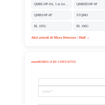
QMRG/0P-0A, 5 m for transparent objects PNP L/D cable 2m
QMRHD/0P-0F
QMRS/0P-0F
STQMO
RL 105G
RL 106G
Altri articoli di Micro Detectors / Diell →
MODULO DI CONTATTO