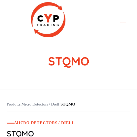
STQMO
CYP Trading
Professionelle Ersatzteilbeschaffung
Prodotti
Micro Detectors / Diell
STQMO
›
›
MICRO DETECTORS / DIELL
STQMO