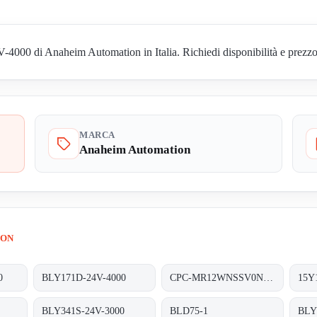
00 di Anaheim Automation in Italia. Richiedi disponibilità e prezzo t
MARCA
Anaheim Automation
ION
0
BLY171D-24V-4000
CPC-MR12WNSSV0N-050-05-05
15Y
BLY341S-24V-3000
BLD75-1