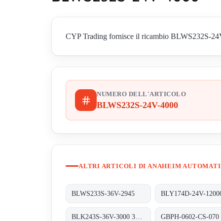
CYP Trading fornisce il ricambio BLWS232S-24V-40
NUMERO DELL'ARTICOLO
BLWS232S-24V-4000
ALTRI ARTICOLI DI ANAHEIM AUTOMAT
BLWS233S-36V-2945
BLY174D-24V-1200
BLK243S-36V-3000 360W
GBPH-0602-CS-070