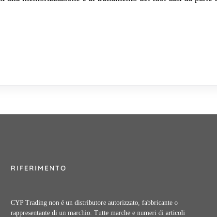
RIFERIMENTO
CYP Trading non é un distributore autorizzato, fabbricante o
rappresentante di un marchio. Tutte marche e numeri di articoli