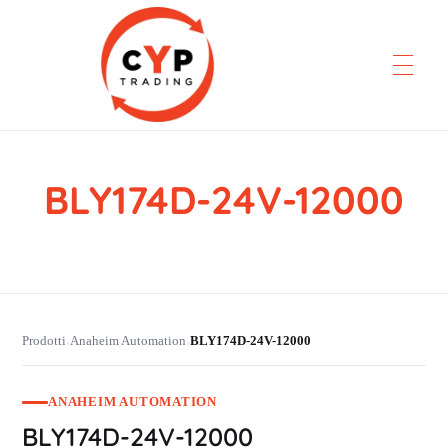
BLY174D-24V-12000
CYP Trading
Professionelle Ersatzteilbeschaffung
Prodotti
Anaheim Automation
BLY174D-24V-12000
›
›
ANAHEIM AUTOMATION
BLY174D-24V-12000