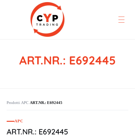
ART.NR.: E692445
CYP Trading
Professionelle Ersatzteilbeschaffung
Prodotti
APC
ART.NR.: E692445
›
›
APC
ART.NR.: E692445