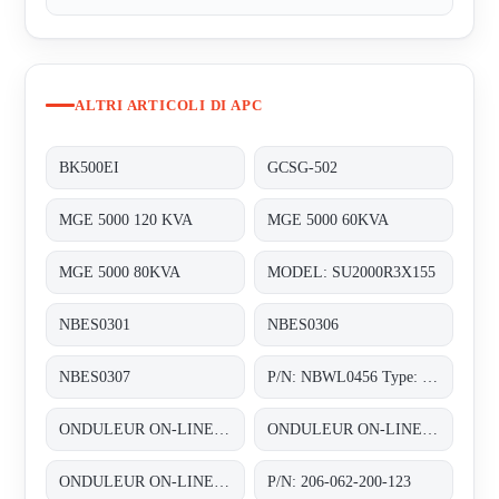
ALTRI ARTICOLI DI APC
BK500EI
GCSG-502
MGE 5000 120 KVA
MGE 5000 60KVA
MGE 5000 80KVA
MODEL: SU2000R3X155
NBES0301
NBES0306
NBES0307
P/N: NBWL0456 Type: NetBotz Room Monitor 455
ONDULEUR ON-LINE DOUBLE CONVERSION 3~/3~ 1X60KVA AVEC UNE AUTONOMIE DUNE DEMI HEURE (1/2HEURE)
ONDULEUR ON-LINE DOUBLE CONVERSION 3~/3~ 60KVA (2X30 KVA) REDONDANT N+1 AVEC UNE AUTONOMIE STANDARD
ONDULEUR ON-LINE DOUBLE CONVERSION 3~/3~ 80KVA (2X40 KVA) REDONDANT N+1 AVEC UNE AUTONOMIE STANDARD
P/N: 206-062-200-123