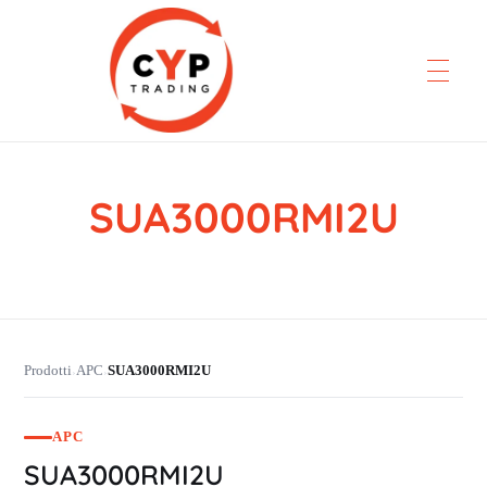
SUA3000RMI2U
CYP Trading
Professionelle Ersatzteilbeschaffung
Prodotti
APC
SUA3000RMI2U
›
›
APC
SUA3000RMI2U