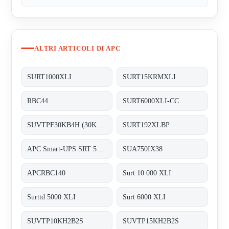
ALTRI ARTICOLI DI APC
SURT1000XLI
SURT15KRMXLI
RBC44
SURT6000XLI-CC
SUVTPF30KB4H (30KVA 400V 4BAT PARL)
SURT192XLBP
APC Smart-UPS SRT 5000VA 230V (3128189)
SUA750IX38
APCRBC140
Surt 10 000 XLI
Surttd 5000 XLI
Surt 6000 XLI
SUVTP10KH2B2S
SUVTP15KH2B2S