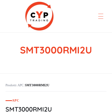
SMT3000RMI2U
CYP Trading
Professionelle Ersatzteilbeschaffung
Prodotti
APC
SMT3000RMI2U
›
›
APC
SMT3000RMI2U