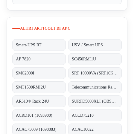
ALTRI ARTICOLI DI APC
Smart-UPS RT
USV / Smart UPS
AP 7820
SC450RMI1U
SMC2000I
SRT 10000VA (SRT10KXLI) 3128481
SMT1500RMI2U
Telecommunications Rack 19U - alternative AR3104/ Rack 24U
AR3104/ Rack 24U
SURTD5000XLI (OBSOLETE) - replaced by APC Smart-UPS SRT 5000VA 230V (3128189)
ACRD101 (1693988)
ACCD75218
ACAC75009 (1698883)
ACAC10022