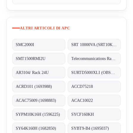
ALTRI ARTICOLI DI APC
SMC2000I
SRT 10000VA (SRT10KXLI) 3128481
SMT1500RMI2U
Telecommunications Rack 19U - alternative AR3104/ Rack 24U
AR3104/ Rack 24U
SURTD5000XLI (OBSOLETE) - replaced by APC Smart-UPS SRT 5000VA 230V (3128189)
ACRD101 (1693988)
ACCD75218
ACAC75009 (1698883)
ACAC10022
SYPM10K16H (1596225)
SYCF160KH
SY64K160H (1682850)
SYBT9-B4 (1695037)