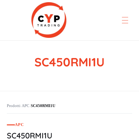
SC450RMI1U
CYP Trading
Professionelle Ersatzteilbeschaffung
Prodotti
APC
SC450RMI1U
›
›
APC
SC450RMI1U