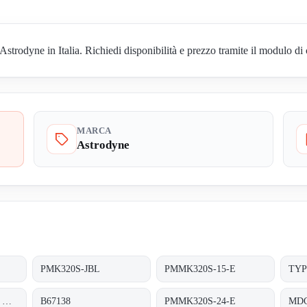
rodyne in Italia. Richiedi disponibilità e prezzo tramite il modulo di 
MARCA
Astrodyne
PMK320S-JBL
PMMK320S-15-E
TYP
MTCC-0309, Chassis Mount 90-264VAC +5
B67138
PMMK320S-24-E
MDC