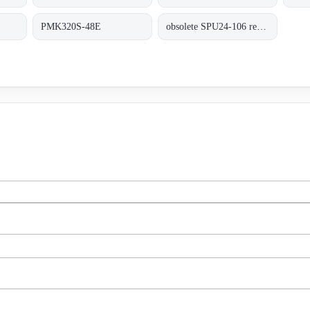
PMK320S-48E
obsolete SPU24-106 replaced by SPU25A-106