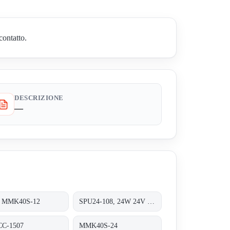
contatto.
DESCRIZIONE
—
 MMK40S-12
SPU24-108, 24W 24V 1A
C-1507
MMK40S-24