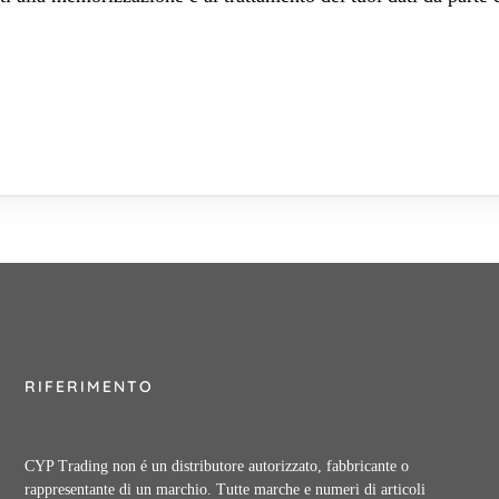
RIFERIMENTO
CYP Trading non é un distributore autorizzato, fabbricante o
rappresentante di un marchio. Tutte marche e numeri di articoli