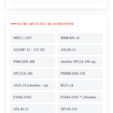
ALTRI ARTICOLI DI ASTRODYNE
MDCC-1507
MMK40S-24
AS100F-12 - 12V DC
ASL60-12
PMK320S-48E
obsolete SPU24-106 replaced by SPU25A-106
SPU25A-106
PMMK320S-15E
AS25-24 (obsolete - replaced by RS25-24)
RS25-24
ESMA-0105
ESMA-0105 * (Abnahme von 100 Stück)
ASL40-12
SPU45-102