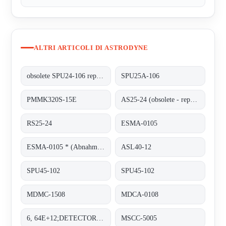
ALTRI ARTICOLI DI ASTRODYNE
obsolete SPU24-106 replaced by SPU25A-106
SPU25A-106
PMMK320S-15E
AS25-24 (obsolete - replaced by RS25-24)
RS25-24
ESMA-0105
ESMA-0105 * (Abnahme von 100 Stück)
ASL40-12
SPU45-102
SPU45-102
MDMC-1508
MDCA-0108
6, 64E+12;DETECTOR PAD
MSCC-5005