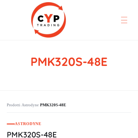
PMK320S-48E
CYP Trading
Professionelle Ersatzteilbeschaffung
Prodotti
Astrodyne
PMK320S-48E
›
›
ASTRODYNE
PMK320S-48E