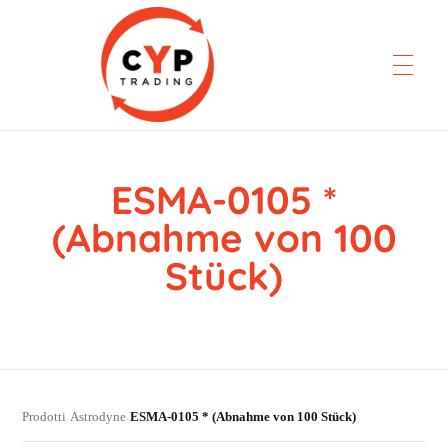
ESMA-0105 *
CYP Trading
Professionelle Ersatzteilbeschaffung
(Abnahme von 100
Stück)
Prodotti
Astrodyne
ESMA-0105 * (Abnahme von 100 Stück)
›
›