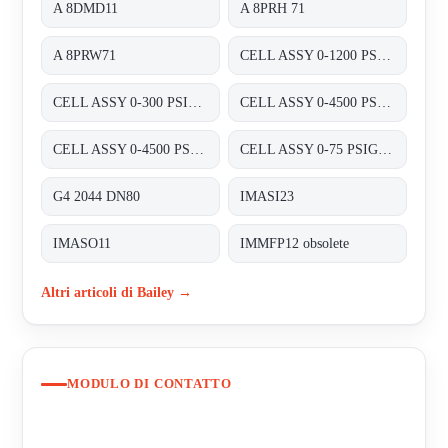
A 8DMD11
A 8PRH 71
A 8PRW71
CELL ASSY 0-1200 PSIG P/N:01820460 FOR TRANSMITTER 8000 SERIES A8D&A8P
CELL ASSY 0-300 PSIG P/N:01820420 FOR TRANSMITTER 8000 SERIES A8D&A8P
CELL ASSY 0-4500 PSIG , P/N : 01820470;
CELL ASSY 0-4500 PSIG P/N:01820470 FOR TRANSMITTER 8000 SERIES A8D&A8P
CELL ASSY 0-75 PSIG P/N:01820410 FOR TRANSMITTER 8000 SERIES A8D&A8P
G4 2044 DN80
IMASI23
IMASO11
IMMFP12 obsolete
Altri articoli di Bailey →
MODULO DI CONTATTO