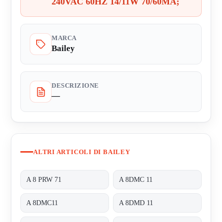
240VAC 60HZ 14/11W 70/60MA;
MARCA
Bailey
DESCRIZIONE
—
ALTRI ARTICOLI DI BAILEY
A 8 PRW 71
A 8DMC 11
A 8DMC11
A 8DMD 11