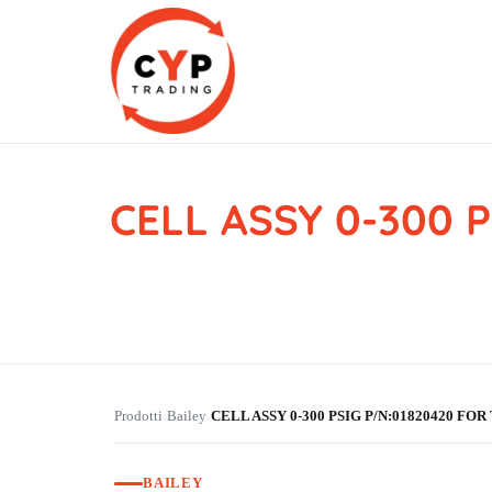
CELL ASSY 0-300 
CYP Trading
Professionelle Ersatzteilbeschaffung
Prodotti
Bailey
CELL ASSY 0-300 PSIG P/N:01820420 F
›
›
BAILEY