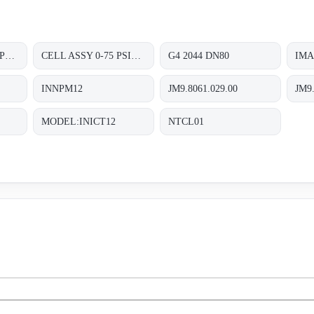
CELL ASSY 0-4500 PSIG P/N:01820470 FOR TRANSMITTER 8000 SERIES A8D&A8P
CELL ASSY 0-75 PSIG P/N:01820410 FOR TRANSMITTER 8000 SERIES A8D&A8P
G4 2044 DN80
IMA
INNPM12
JM9.8061.029.00
JM9.
MODEL:INICT12
NTCL01