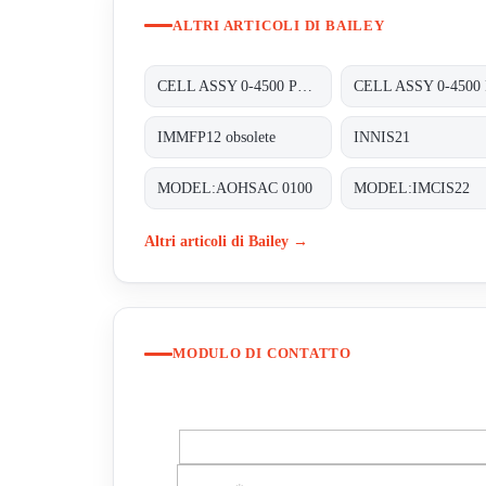
ALTRI ARTICOLI DI BAILEY
CELL ASSY 0-4500 PSIG , P/N : 01820470;
IMMFP12 obsolete
INNIS21
MODEL:AOHSAC 0100
MODEL:IMCIS22
Altri articoli di Bailey →
MODULO DI CONTATTO