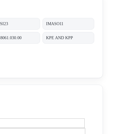
SI23
IMASO11
8061.030.00
KPE AND KPP