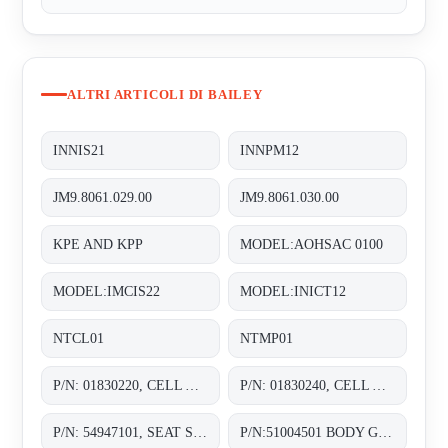
ALTRI ARTICOLI DI BAILEY
INNIS21
INNPM12
JM9.8061.029.00
JM9.8061.030.00
KPE AND KPP
MODEL:AOHSAC 0100
MODEL:IMCIS22
MODEL:INICT12
NTCL01
NTMP01
P/N: 01830220, CELL ASSY. 0-30 IN. H20;
P/N: 01830240, CELL ASSY. 0-30 IN. H20;
P/N: 54947101, SEAT SHIMS WITH SHAFT STOP CHOKE;
P/N:51004501 BODY GASKET C FOR PNEUMATIC CONTROL VALVES SIZE:DN:1IN 1/2&3/4IN