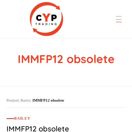
IMMFP12 obsolete
CYP Trading
Professionelle Ersatzteilbeschaffung
Prodotti
Bailey
IMMFP12 obsolete
›
›
BAILEY
IMMFP12 obsolete