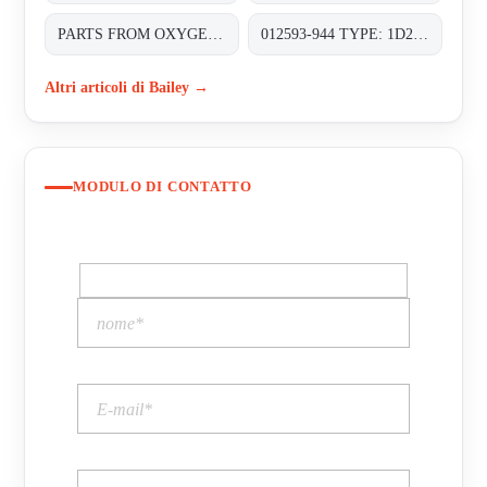
PARTS FROM OXYGEN ANALYZER , TYPE: OJ111NN-1 SENSOR PART NO: J9993804-1;
012593-944 TYPE: 1D2H410167/DS CLASS 150 SET PRESS. 16 BAR A FLANGED RF MATERIAL BODY AND CASING SA-216 WCB
Altri articoli di Bailey →
MODULO DI CONTATTO