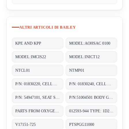
ALTRI ARTICOLI DI BAILEY
KPE AND KPP
MODEL:AOHSAC 0100
MODEL:IMCIS22
MODEL:INICT12
NTCL01
NTMP01
P/N: 01830220, CELL ASSY. 0-30 IN. H20;
P/N: 01830240, CELL ASSY. 0-30 IN. H20;
P/N: 54947101, SEAT SHIMS WITH SHAFT STOP CHOKE;
P/N:51004501 BODY GASKET C FOR PNEUMATIC CONTROL VALVES SIZE:DN:1IN 1/2&3/4IN
PARTS FROM OXYGEN ANALYZER , TYPE: OJ111NN-1 SENSOR PART NO: J9993804-1;
012593-944 TYPE: 1D2H410167/DS CLASS 150 SET PRESS. 16 BAR A FLANGED RF MATERIAL BODY AND CASING SA-216 WCB
V17151-725
PTSPGG11000