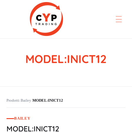
MODEL:INICT12
CYP Trading
Professionelle Ersatzteilbeschaffung
Prodotti
Bailey
MODEL:INICT12
›
›
BAILEY
MODEL:INICT12