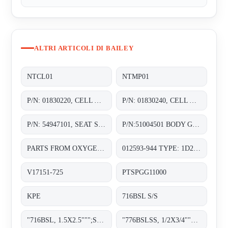
ALTRI ARTICOLI DI BAILEY
NTCL01
NTMP01
P/N: 01830220, CELL ASSY. 0-30 IN. H20;
P/N: 01830240, CELL ASSY. 0-30 IN. H20;
P/N: 54947101, SEAT SHIMS WITH SHAFT STOP CHOKE;
P/N:51004501 BODY GASKET C FOR PNEUMATIC CONTROL VALVES SIZE:DN:1IN 1/2&3/4IN
PARTS FROM OXYGEN ANALYZER , TYPE: OJ111NN-1 SENSOR PART NO: J9993804-1;
012593-944 TYPE: 1D2H410167/DS CLASS 150 SET PRESS. 16 BAR A FLANGED RF MATERIAL BODY AND CASING SA-216 WCB
V17151-725
PTSPGG11000
KPE
716BSL S/S
"716BSL, 1.5X2.5""";SPRING
"776BSLSS, 1/2X3/4""";GASKET