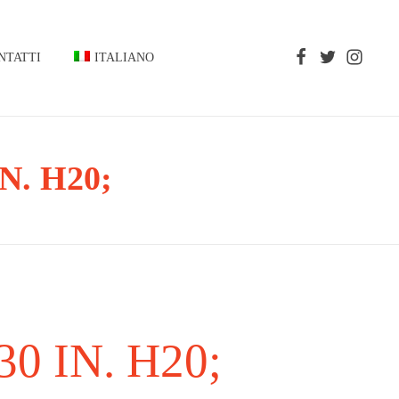
NTATTI
ITALIANO
IN. H20;
30 IN. H20;