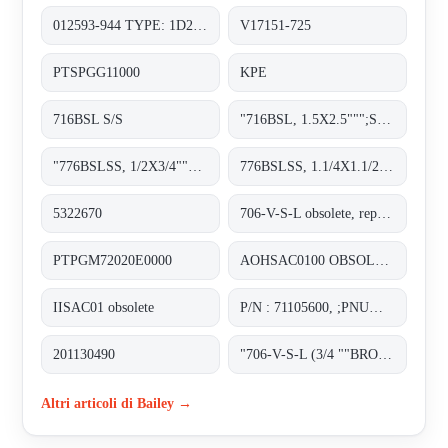
012593-944 TYPE: 1D2H410167/DS CLASS 150 SET PRESS. 16 BAR A FLANGED RF MATERIAL BODY AND CASING SA-216 WCB
V17151-725
PTSPGG11000
KPE
716BSL S/S
"716BSL, 1.5X2.5""";SPRING
"776BSLSS, 1/2X3/4""";GASKET
776BSLSS, 1.1/4X1.1/2;SEAT
5322670
706-V-S-L obsolete, replacement 70712VL-5.5-8.29;SAFETY VALVE
PTPGM72020E0000
AOHSAC0100 OBSOLETE NO REPLACEMT
IISAC01 obsolete
P/N : 71105600, ;PNUMATIC POSITIONER
201130490
"706-V-S-L (3/4 ""BRONZE SET) obsolete, replacement 70722VL-6.9-10.29";
Altri articoli di Bailey →