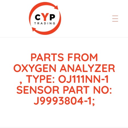
PARTS FROM
CYP Trading
Professionelle Ersatzteilbeschaffung
OXYGEN ANALYZER
, TYPE: OJ111NN-1
SENSOR PART NO:
J9993804-1;