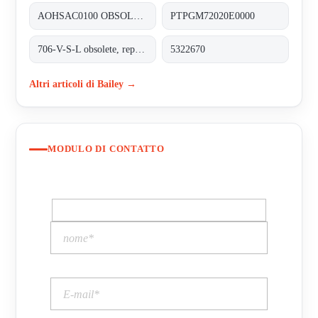
AOHSAC0100 OBSOLETE NO REPLACEMT
PTPGM72020E0000
706-V-S-L obsolete, replacement 70712VL-5.5-8.29;SAFETY VALVE
5322670
Altri articoli di Bailey →
MODULO DI CONTATTO