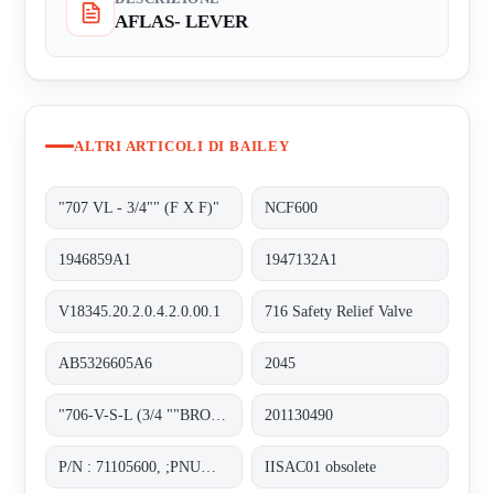
AFLAS- LEVER
ALTRI ARTICOLI DI BAILEY
"707 VL - 3/4"" (F X F)"
NCF600
1946859A1
1947132A1
V18345.20.2.0.4.2.0.00.1
716 Safety Relief Valve
AB5326605A6
2045
"706-V-S-L (3/4 ""BRONZE SET) obsolete, replacement 70722VL-6.9-10.29";
201130490
P/N : 71105600, ;PNUMATIC POSITIONER
IISAC01 obsolete