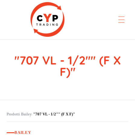
"707 VL - 1/2"" (F X
CYP Trading
Professionelle Ersatzteilbeschaffung
F)"
Prodotti
Bailey
"707 VL - 1/2"" (F X F)"
›
›
BAILEY