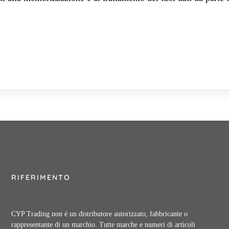
RIFERIMENTO
CYP Trading non é un distributore autorizzato, fabbricante o
rappresentante di un marchio. Tutte marche e numeri di articoli