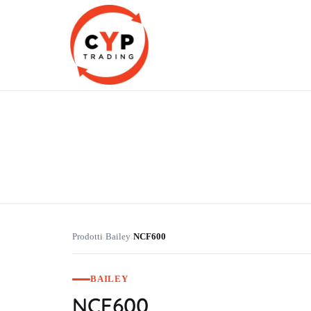
CYP Trading
Professionelle Ersatzteilbeschaffung
Prodotti
Bailey
NCF600
›
›
BAILEY
NCF600