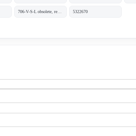
706-V-S-L obsolete, replacement 70712VL-5.5-8.29;SAFETY VALVE
5322670