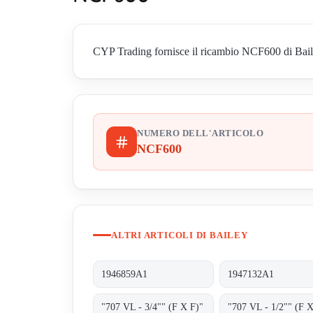
CYP Trading fornisce il ricambio NCF600 di Bailey 
NUMERO DELL'ARTICOLO
NCF600
ALTRI ARTICOLI DI BAILEY
1946859A1
1947132A1
"707 VL - 3/4"" (F X F)"
"707 VL - 1/2"" (F X