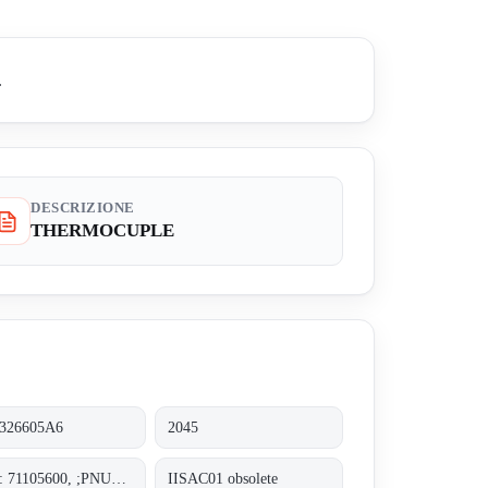
.
DESCRIZIONE
THERMOCUPLE
326605A6
2045
P/N : 71105600, ;PNUMATIC POSITIONER
IISAC01 obsolete