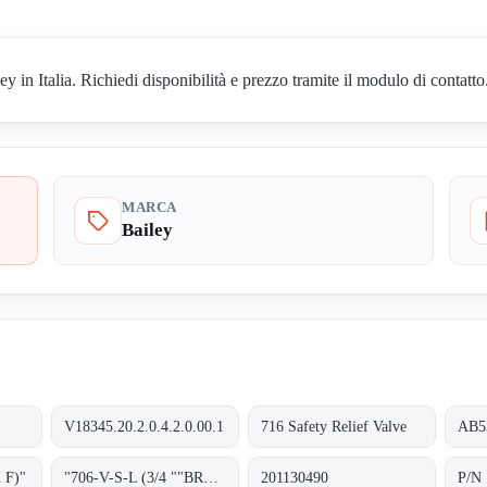
in Italia. Richiedi disponibilità e prezzo tramite il modulo di contatto
MARCA
Bailey
V18345.20.2.0.4.2.0.00.1
716 Safety Relief Valve
AB5
 F)"
"706-V-S-L (3/4 ""BRONZE SET) obsolete, replacement 70722VL-6.9-10.29";
201130490