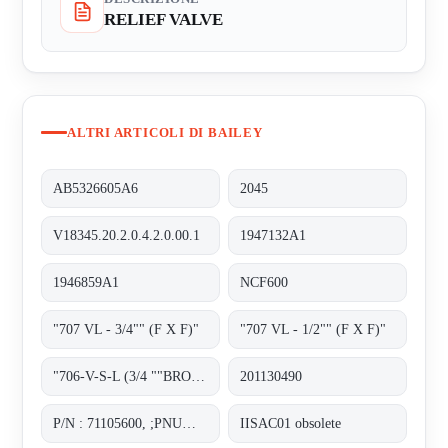
RELIEF VALVE
ALTRI ARTICOLI DI BAILEY
AB5326605A6
2045
V18345.20.2.0.4.2.0.00.1
1947132A1
1946859A1
NCF600
"707 VL - 3/4"" (F X F)"
"707 VL - 1/2"" (F X F)"
"706-V-S-L (3/4 ""BRONZE SET) obsolete, replacement 70722VL-6.9-10.29";
201130490
P/N : 71105600, ;PNUMATIC POSITIONER
IISAC01 obsolete