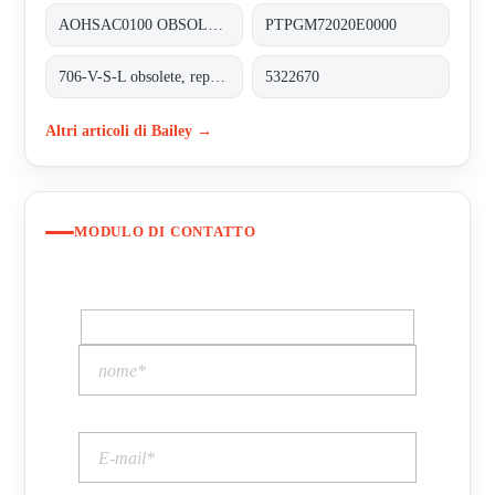
AOHSAC0100 OBSOLETE NO REPLACEMT
PTPGM72020E0000
706-V-S-L obsolete, replacement 70712VL-5.5-8.29;SAFETY VALVE
5322670
Altri articoli di Bailey →
MODULO DI CONTATTO