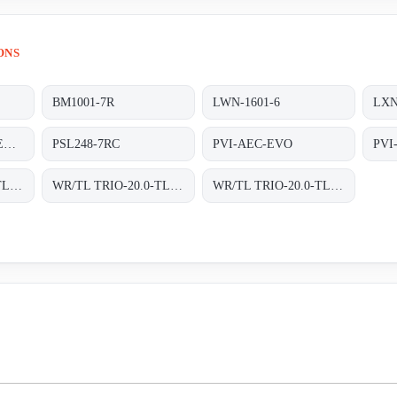
ONS
BM1001-7R
LWN-1601-6
LXN
P/N 85044090 POWER SUPPLY Y.U SCAN HBB HS -CODE 85044090 MATERIAL CODE 4542-106-15891
PSL248-7RC
PVI-AEC-EVO
PVI
WR/TL TRIO-20.0-TL-OUTD-S2F-400 INT TRAFOLOS, 3-PHASEN EINSPEISUNG;
WR/TL TRIO-20.0-TL-OUTD-S2X-400 INT
WR/TL TRIO-20.0-TL-OUTD-S2X-400 INT TRAFOLOS, 3-PHASEN EINSPEISUNG;