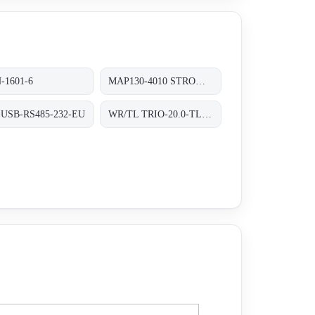
-1601-6
MAP130-4010 STROMVERSORGUNG AC/DC 130W
-USB-RS485-232-EU
WR/TL TRIO-20.0-TL-OUTD-400 INT TRAFOLOS, 3-PHASEN EINSPEISUNG;