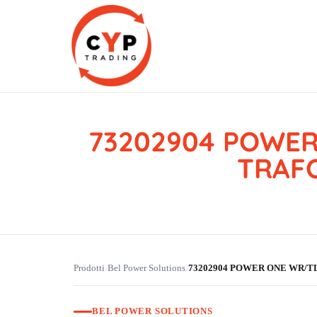
73202904 POWER
CYP Trading
Professionelle Ersatzteilbeschaffung
TRAFO
Prodotti
Bel Power Solutions
73202904 POWER ONE WR/TL
›
›
BEL POWER SOLUTIONS