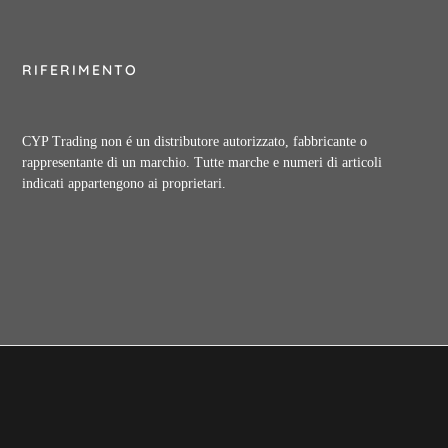
RIFERIMENTO
CYP Trading non é un distributore autorizzato, fabbricante o
rappresentante di un marchio. Tutte marche e numeri di articoli
indicati appartengono ai proprietari.