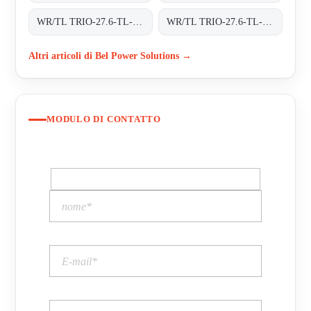
WR/TL TRIO-27.6-TL-OUTD-S2-400 INT TRAFOLOS, 3-PHASEN EINSPEISUNG;
WR/TL TRIO-27.6-TL-OUTD-S2F-400 INT TRAFOLOS, 3-PHASEN EINSPEISUNG;
Altri articoli di Bel Power Solutions →
MODULO DI CONTATTO