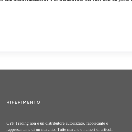
RIFERIMENTO
CYP Trading non é un distributore autorizzato, fabbricante o
rappresentante di un marchio. Tutte marche e numeri di articoli