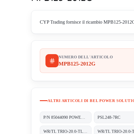
CYP Trading fornisce il ricambio MPB125-2012G di 
NUMERO DELL'ARTICOLO
MPB125-2012G
ALTRI ARTICOLI DI BEL POWER SOLUTI
P/N 85044090 POWER SUPPLY Y.U SCAN HBB HS -CODE 85044090 MATERIAL CODE 4542-106-15891
PSL248-7RC
WR/TL TRIO-20.0-TL-OUTD-S2F-400 INT TRAFOLOS, 3-PHASEN EINSPEISUNG;