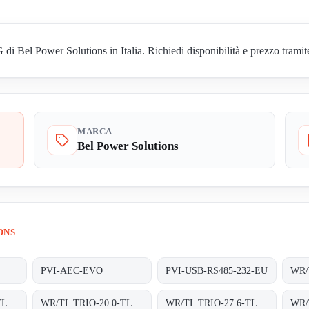
Bel Power Solutions in Italia. Richiedi disponibilità e prezzo tramite
MARCA
Bel Power Solutions
ONS
PVI-AEC-EVO
PVI-USB-RS485-232-EU
WR/TL TRIO-20.0-TL-OUTD-S2X-400 INT
WR/TL TRIO-20.0-TL-OUTD-S2X-400 INT TRAFOLOS, 3-PHASEN EINSPEISUNG;
WR/TL TRIO-27.6-TL-OUTD-400 INT TRAFOLOS, 3-PHASEN EINSPEISUNG;