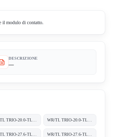
 il modulo di contatto.
DESCRIZIONE
—
WR/TL TRIO-20.0-TL-OUTD-400 INT TRAFOLOS, 3-PHASEN EINSPEISUNG;
WR/TL TRIO-20.0-TL-OUTD-S2-400 INT TRAFOLOS, 3-PHASEN EINSPEISUNG;
WR/TL TRIO-27.6-TL-OUTD-S2-400 INT TRAFOLOS, 3-PHASEN EINSPEISUNG;
WR/TL TRIO-27.6-TL-OUTD-S2F-400 INT TRAFOLOS, 3-PHASEN EINSPEISUNG;