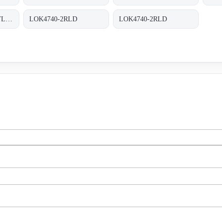
WR/TL TRIO-27.6-TL-OUTD-S2X-400 INT TRAFOLOS, 3-PHASEN EINSPEISUNG;
LOK4740-2RLD
LOK4740-2RLD