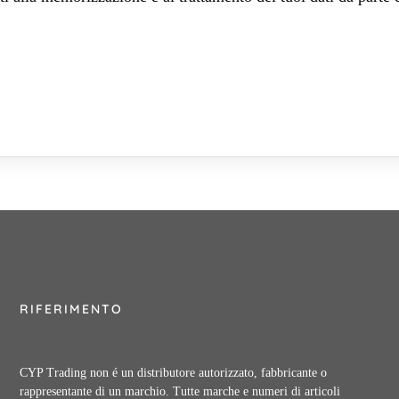
RIFERIMENTO
CYP Trading non é un distributore autorizzato, fabbricante o
rappresentante di un marchio. Tutte marche e numeri di articoli