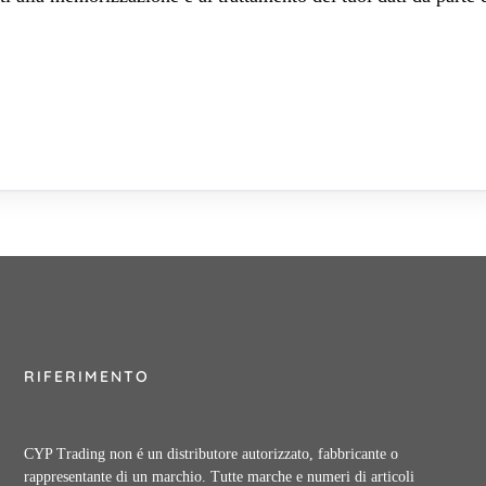
RIFERIMENTO
CYP Trading non é un distributore autorizzato, fabbricante o
rappresentante di un marchio. Tutte marche e numeri di articoli