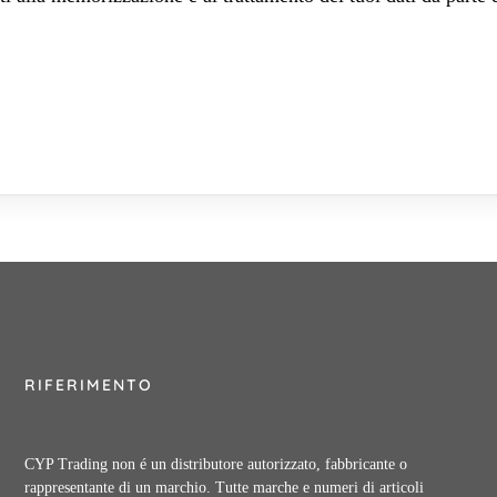
RIFERIMENTO
CYP Trading non é un distributore autorizzato, fabbricante o
rappresentante di un marchio. Tutte marche e numeri di articoli