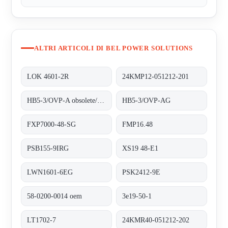
ALTRI ARTICOLI DI BEL POWER SOLUTIONS
LOK 4601-2R
24KMP12-051212-201
HB5-3/OVP-A obsolete/alternative HB5-3/OVP-AG
HB5-3/OVP-AG
FXP7000-48-SG
FMP16.48
PSB155-9IRG
XS19 48-E1
LWN1601-6EG
PSK2412-9E
58-0200-0014 oem
3e19-50-1
LT1702-7
24KMR40-051212-202