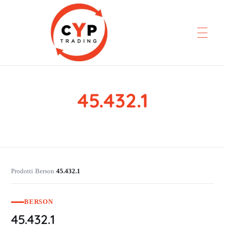
45.432.1
CYP Trading
Professionelle Ersatzteilbeschaffung
Prodotti
Berson
45.432.1
›
›
BERSON
45.432.1