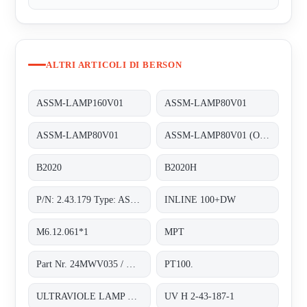
ALTRI ARTICOLI DI BERSON
ASSM-LAMP160V01
ASSM-LAMP80V01
ASSM-LAMP80V01
ASSM-LAMP80V01 (Old number 2.43.179)
B2020
B2020H
P/N: 2.43.179 Type: ASSM-LAMP80V01
INLINE 100+DW
M6.12.061*1
MPT
Part Nr. 24MWV035 / H.2.43.187*1
PT100.
ULTRAVIOLE LAMP FOR INLINE 200
UV H 2-43-187-1