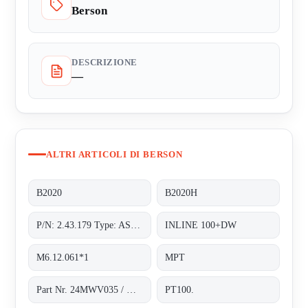
Berson
DESCRIZIONE
—
ALTRI ARTICOLI DI BERSON
B2020
B2020H
P/N: 2.43.179 Type: ASSM-LAMP80V01
INLINE 100+DW
M6.12.061*1
MPT
Part Nr. 24MWV035 / H.2.43.187*1
PT100.