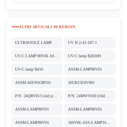
ALTRI ARTICOLI DI BERSON
ULTRAVIOLE LAMP FOR INLINE 200
UV H 2-43-187-1
UV-C LAMP 80VIK ASSM-LAMP80V01
UV-C lamp B2020H
UV-C lamp B410
ASSM-LAMP80V01
ASSM-4SENSORV01
26UR15E8V001
P/N: 24QBV013 (old p/n: 2.55.024), Type: ;Quartz sleeves F200
P/N: 24MWV030 (Old p/n: H.2.43.156.01), Type: B2020H;Medium Pressure UV-C lamps
ASSM-LAMP80V01
ASSM-LAMP80V01
ASSM-LAMP80V01
160VIK-ASS-LAMP160V01 old code, new code ASSM-LAMP160V01 ;UV-C-LAMP