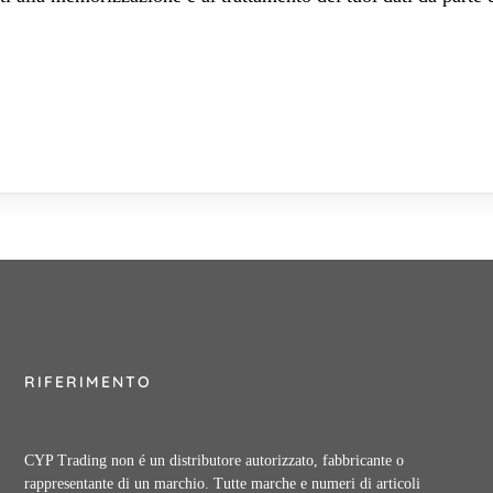
RIFERIMENTO
CYP Trading non é un distributore autorizzato, fabbricante o
rappresentante di un marchio. Tutte marche e numeri di articoli