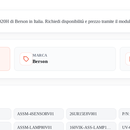
 di Berson in Italia. Richiedi disponibilità e prezzo tramite il modul
MARCA
Berson
ASSM-4SENSORV01
26UR15E8V001
ASSM-LAMP80V01
160VIK-ASS-LAMP160V01 old code, new code ASSM-LAMP160V01 ;UV-C-LAMP