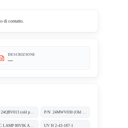
o di contatto.
DESCRIZIONE
—
P/N: 24QBV013 (old p/n: 2.55.024), Type: ;Quartz sleeves F200
P/N: 24MWV030 (Old p/n: H.2.43.156.01), Type: B2020H;Medium Pressure UV-C lamps
UV-C LAMP 80VIK ASSM-LAMP80V01
UV H 2-43-187-1