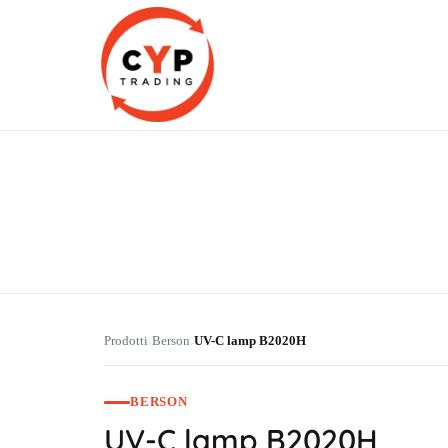
CYP Trading
Professionelle Ersatzteilbeschaffung
Prodotti
Berson
UV-C lamp B2020H
›
›
BERSON
UV-C lamp B2020H