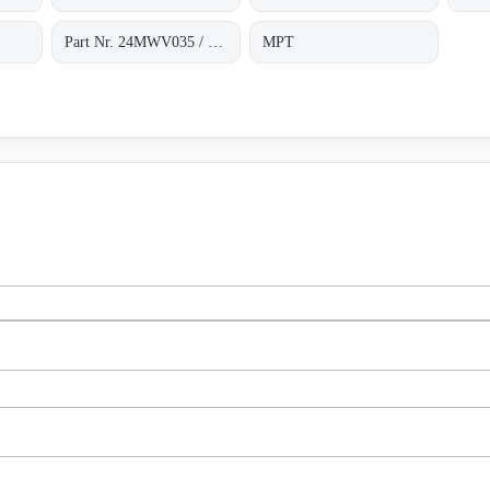
Part Nr. 24MWV035 / H.2.43.187*1
MPT