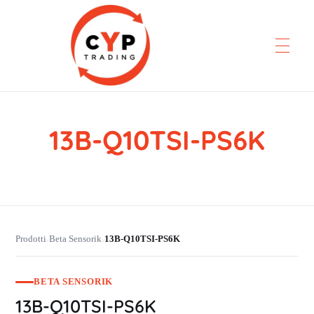
13B-Q10TSI-PS6K
CYP Trading
Professionelle Ersatzteilbeschaffung
Prodotti
Beta Sensorik
13B-Q10TSI-PS6K
›
›
BETA SENSORIK
13B-Q10TSI-PS6K