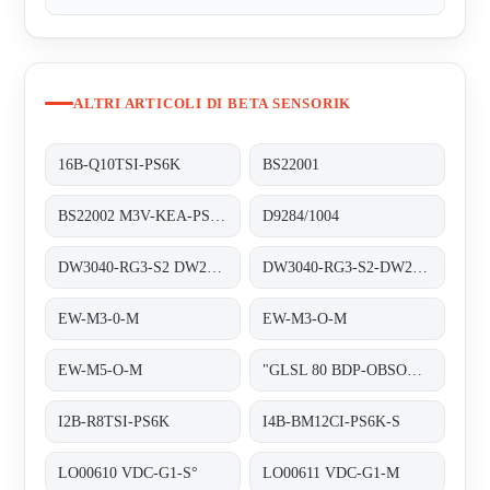
ALTRI ARTICOLI DI BETA SENSORIK
16B-Q10TSI-PS6K
BS22001
BS22002 M3V-KEA-PS6-S
D9284/1004
DW3040-RG3-S2 DW27232
DW3040-RG3-S2-DW27232
EW-M3-0-M
EW-M3-O-M
EW-M5-O-M
"GLSL 80 BDP-OBSOLETE!! REPLACED BY ""OE27131"""
I2B-R8TSI-PS6K
I4B-BM12CI-PS6K-S
LO00610 VDC-G1-S°
LO00611 VDC-G1-M