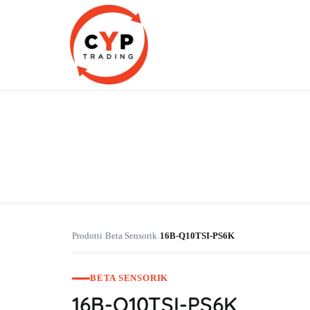
CYP Trading
Professionelle Ersatzteilbeschaffung
Prodotti
Beta Sensorik
16B-Q10TSI-PS6K
›
›
BETA SENSORIK
16B-Q10TSI-PS6K