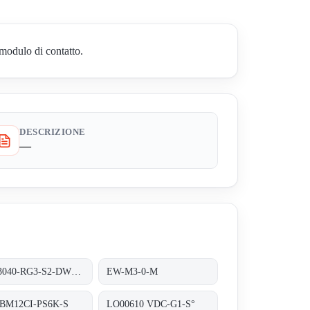
modulo di contatto.
DESCRIZIONE
—
DW3040-RG3-S2-DW27232
EW-M3-0-M
-BM12CI-PS6K-S
LO00610 VDC-G1-S°