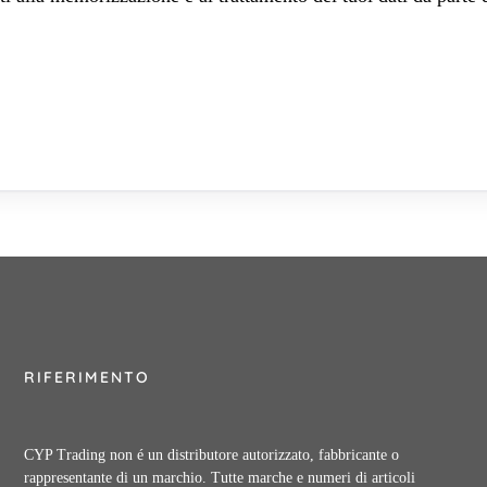
RIFERIMENTO
CYP Trading non é un distributore autorizzato, fabbricante o
rappresentante di un marchio. Tutte marche e numeri di articoli