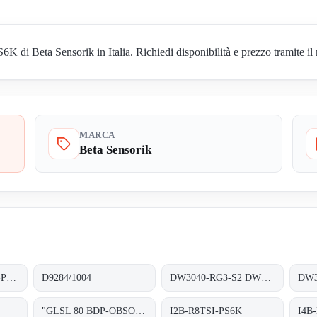
di Beta Sensorik in Italia. Richiedi disponibilità e prezzo tramite il 
MARCA
Beta Sensorik
BS22002 M3V-KEA-PS6-S
D9284/1004
DW3040-RG3-S2 DW27232
"GLSL 80 BDP-OBSOLETE!! REPLACED BY ""OE27131"""
I2B-R8TSI-PS6K
I4B