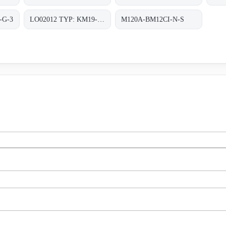
-G-3
LO02012 TYP: KM19-G-3
M120A-BM12CI-N-S