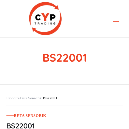
BS22001
CYP Trading
Professionelle Ersatzteilbeschaffung
Prodotti
Beta Sensorik
BS22001
›
›
BETA SENSORIK
BS22001