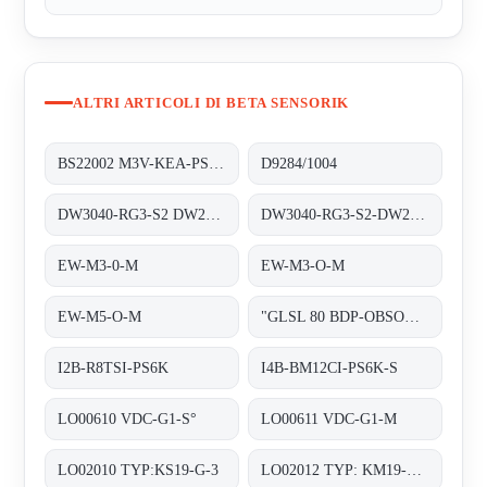
ALTRI ARTICOLI DI BETA SENSORIK
BS22002 M3V-KEA-PS6-S
D9284/1004
DW3040-RG3-S2 DW27232
DW3040-RG3-S2-DW27232
EW-M3-0-M
EW-M3-O-M
EW-M5-O-M
"GLSL 80 BDP-OBSOLETE!! REPLACED BY ""OE27131"""
I2B-R8TSI-PS6K
I4B-BM12CI-PS6K-S
LO00610 VDC-G1-S°
LO00611 VDC-G1-M
LO02010 TYP:KS19-G-3
LO02012 TYP: KM19-G-3